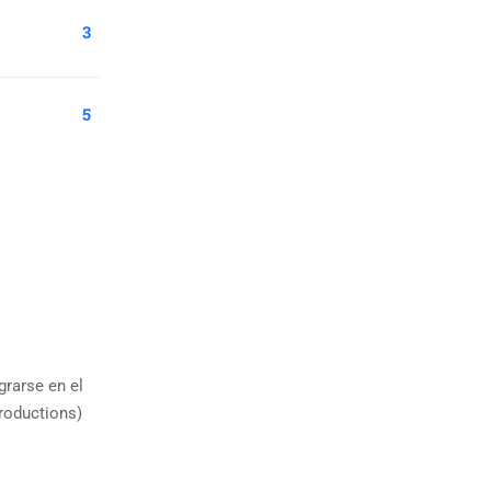
3
5
grarse en el
roductions)