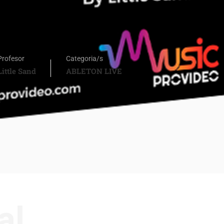
Profesor
Categoria/s
Little Sand
ABLETON LIVE
al